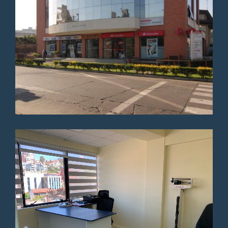
diagnóstico. Me sentí
escuchada y bien atendida
durante la consulta. Lo
recomiendo.
Paciente
El doctor fue muy amable y
dedicado en la consulta. Se
tomó el tiempo para escuchar
y explicar todo con calma. Fue