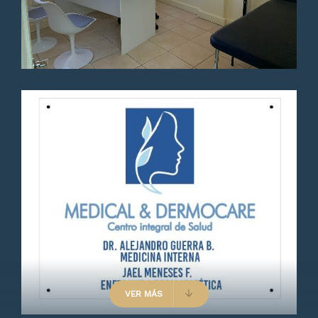
una muy buena atención.
Paciente
Muy buen doctor .una
excelente profesional muy
dedicado a su paciente un 100.
VER MÁS