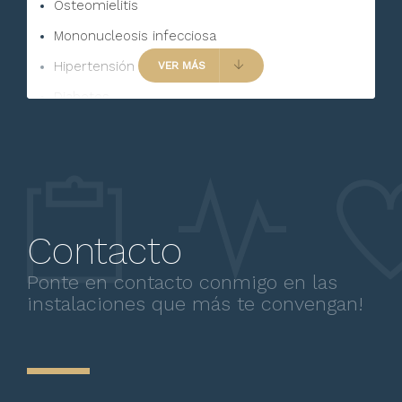
Osteomielitis
Mononucleosis infecciosa
Hipertensión Arterial
VER MÁS
Diabetes
Obesidad y Sobrepeso
Trastornos alimenticios
Contacto
Ponte en contacto conmigo en las
instalaciones que más te convengan!