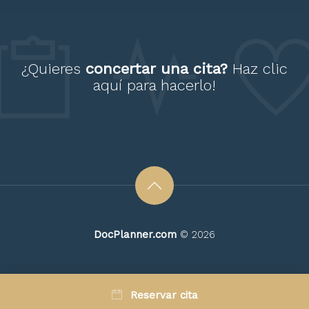
Paciente
¿Quieres
concertar una cita?
Haz clic
aquí
para hacerlo!
Muy buena atención y
dedicación. Se tomo el tiempo
necesario para indagar las
posibles causas
DocPlanner.com
© 2026
Paciente
Reservar cita