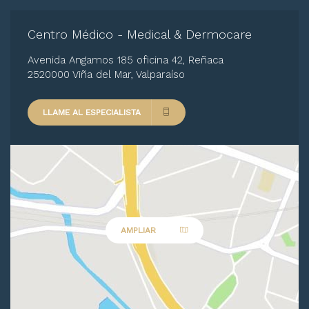
Centro Médico - Medical & Dermocare
Avenida Angamos 185 oficina 42, Reñaca
2520000 Viña del Mar, Valparaíso
LLAME AL ESPECIALISTA
AMPLIAR