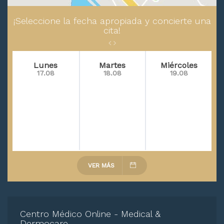
¡Seleccione la fecha apropiada y concierte una
cita!
Lunes
Martes
Miércoles
17.08
18.08
19.08
VER MÁS
Centro Médico Online - Medical &
Dermocare