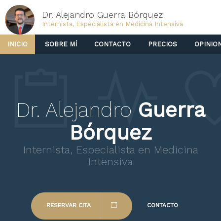
Dr. Alejandro Guerra Bórquez
Internista, Especialista en Medicina Intensiva
INICIO
SOBRE MÍ
CONTACTO
PRECIOS
OPINIO
Dr. Alejandro
Guerra
Bórquez
Internista, Especialista en Medicina
Intensiva
RESERVAR CITA
CONTACTO